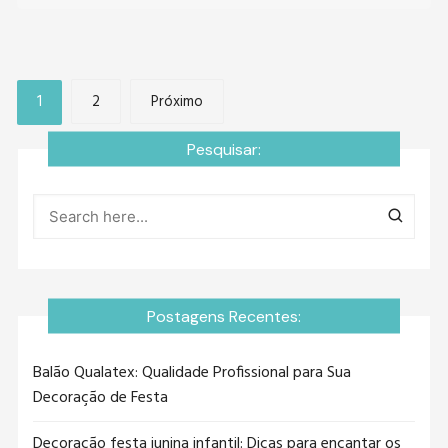
Paginação
1
2
Próximo
de
Pesquisar:
posts
Postagens Recentes:
Balão Qualatex: Qualidade Profissional para Sua
Decoração de Festa
Decoração festa junina infantil: Dicas para encantar os