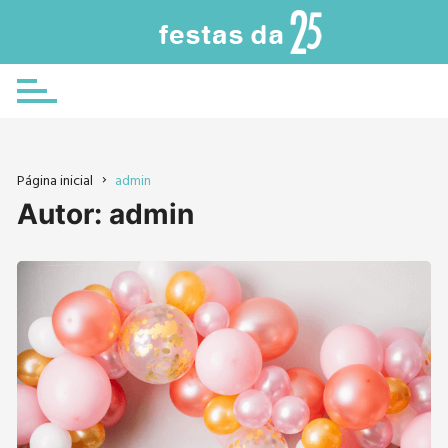
Ir
para
o
conteúdo
Página inicial
admin
Autor:
admin