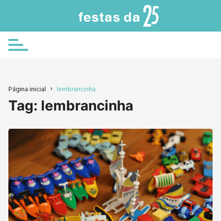
Ir
para
o
conteúdo
Página inicial
lembrancinha
Tag:
lembrancinha